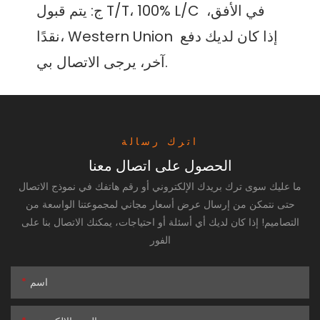
ج: يتم قبول T/T، 100% L/C في الأفق، 
نقدًا، Western Union إذا كان لديك دفع 
اترك رسالة
الحصول على اتصال معنا
ما عليك سوى ترك بريدك الإلكتروني أو رقم هاتفك في نموذج الاتصال
حتى نتمكن من إرسال عرض أسعار مجاني لمجموعتنا الواسعة من
التصاميم! إذا كان لديك أي أسئلة أو احتياجات، يمكنك الاتصال بنا على
الفور
اسم