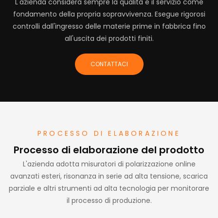
L'azienda considera sempre la qualità e il servizio come
fondamento della propria sopravvivenza. Esegue rigorosi
controlli dall'ingresso delle materie prime in fabbrica fino
all'uscita dei prodotti finiti.
CONTATTACI
PROCESSO DI ELABORAZIONE
Processo di elaborazione del prodotto
L'azienda adotta misuratori di polarizzazione online
avanzati esteri, risonanza in serie ad alta tensione, scarica
parziale e altri strumenti ad alta tecnologia per monitorare
il processo di produzione.