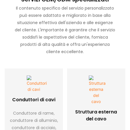
professionisti prima,
Il contenuto specifico del servizio personalizzato
durante e dopo la
può essere adattato e migliorato in base alla
vendita è stato
situazione effettiva dell'azienda e alle esigenze
apprezzato e
del cliente. L'importante è garantire che il servizio
apprezzato dalla
soddisfi le aspettative del cliente, fornisca
maggior parte degli
prodotti di alta qualità e offra un'esperienza
utenti.
cliente eccellente.
Conduttori di cavi
Struttura esterna
Conduttore di rame,
del cavo
conduttore di alluminio,
conduttore di acciaio,