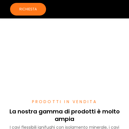
RICHIESTA
Produttore di cavi di alimentazione e
fornitore globale
Cavi UHV/HV / MV / LV • Armati •
Resistenti al fuoco • Marini |
Direttamente dalla fabbrica
PRODOTTI IN VENDITA
La nostra gamma di prodotti è molto
ampia
I cavi flessibili ignifughi con isolamento minerale, i cavi