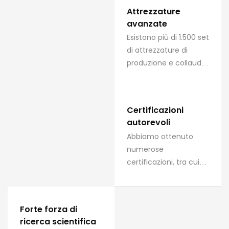
Attrezzature
avanzate
Esistono più di 1.500 set
di attrezzature di
produzione e collaudo
avanzate nazionali ed
estere, tra cui le linee
di produzione di cavi
Certificazioni
reticolati ad altissima
autorevoli
tensione di tipo
Abbiamo ottenuto
verticale VCV e di tipo
numerose
catenario CCV della
certificazioni, tra cui
Finland Maillefer
ISO9001, ISO14001 e
Company e così via.
Type Test Report
(secondo IEC,
Forte forza di
rilasciato da
ricerca scientifica
KEMA/SGS/TÜV) . I