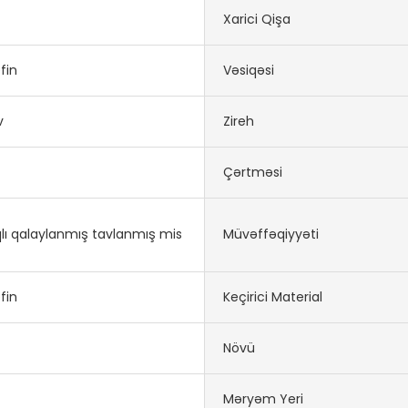
Xarici Qişa
efin
Vəsiqəsi
v
Zireh
Çərtməsi
lı qalaylanmış tavlanmış mis
Müvəffəqiyyəti
efin
Keçirici Material
Növü
Məryəm Yeri