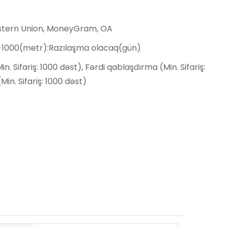
estern Union, MoneyGram, OA
,>1000(metr):Razılaşma olacaq(gün)
n. Sifariş: 1000 dəst), Fərdi qablaşdırma (Min. Sifariş:
Min. Sifariş: 1000 dəst)