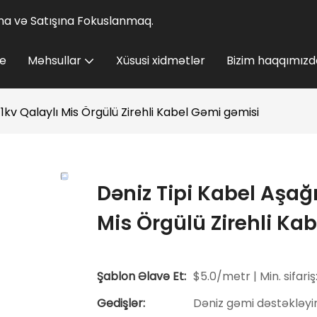
lına və Satışına Fokuslanmaq.
e
Məhsullar
Xüsusi xidmətlər
Bizim haqqımızd
/1kv Qalaylı Mis Örgülü Zirehli Kabel Gəmi gəmisi
Dəniz Tipi Kabel Aşağı
Mis Örgülü Zirehli Ka
Şablon Əlavə Et:
$5.0/metr | Min. sifariş
Gedişlər:
Dəniz gəmi dəstəkləyi