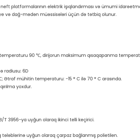
z neft platformalarının elektrik işıqlandırması və ümumi idarəetmə 
ə temperaturu 90 ℃, dirijorun maksimum qısaqapanma temperat
 radiusu: 6D

 Ətraf mühitin temperaturu: -15 ° C ilə 70 ° C arasında.

/T 3956-ya uyğun olaraq ikinci telli keçirici.

 tələblərinə uyğun olaraq çarpaz bağlanmış polietilen.
