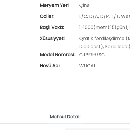
Məryəm Yeri:
Çinə
Ödilər:
L/C, D/A, D/P, T/T, W
Başlı Vaxtı:
1-1000(metr):15(gün)
Xüsusiyyəti:
Qrafik fərdiləşdirmə (Mi
1000 dəst), Fərdi loqo (
Model Nömrəsi::
CJPF96/SC
Növü Adı:
WUCAI
Məhsul Detalı