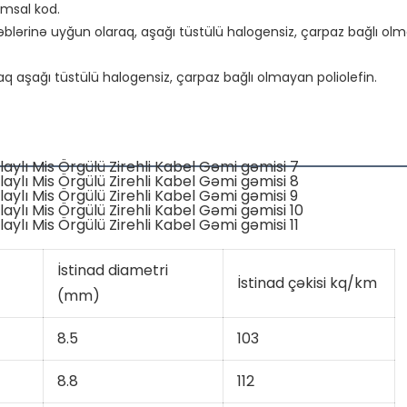
msal kod.

blərinə uyğun olaraq, aşağı tüstülü halogensiz, çarpaz bağlı olma
İstinad diametri
İstinad çəkisi kq/km
(mm)
8.5
103
8.8
112