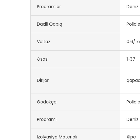
Proqramlar
Dəniz
Daxili Qabıq
Poliol
Voltaz
0.6/1k
Əsas
1~37
Dirijor
qapaq
Gödəkçə
Poliol
Proqram:
Dəniz
İzolyasiya Materialı
Xlpe