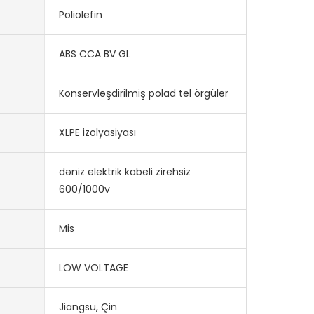
Poliolefin
ABS CCA BV GL
Konservləşdirilmiş polad tel örgülər
XLPE izolyasiyası
dəniz elektrik kabeli zirehsiz
600/1000v
Mis
LOW VOLTAGE
Jiangsu, Çin