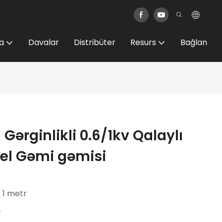
a
Davalar
Distribüter
Resurs
Bağlan
 Gərginlikli 0.6/1kv Qalaylı
bel Gəmi gəmisi
: 1 metr
r