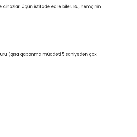
cihazları üçün istifadə edilə bilər. Bu, həmçinin 
uru (qısa qapanma müddəti 5 saniyədən çox 