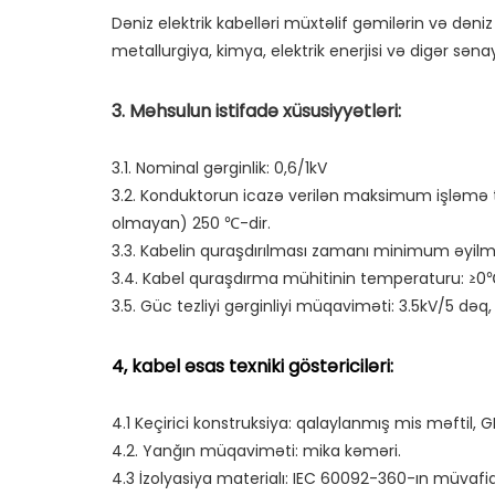
Dəniz elektrik kabelləri müxtəlif gəmilərin və dəni
3.1. Nominal gərginlik: 0,6/1kV

3.2. Konduktorun icazə verilən maksimum işləm
olmayan) 250 ℃-dir.

3.3. Kabelin quraşdırılması zamanı minimum əyilmə
3.4. Kabel quraşdırma mühitinin temperaturu: ≥0℃;
4.1 Keçirici konstruksiya: qalaylanmış mis məftil, GB
4.2. Yanğın müqaviməti: mika kəməri.

4.3 İzolyasiya materialı: IEC 60092-360-ın müvafiq