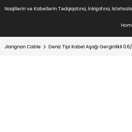
Naqillərin və Kabellərin Tədqiqatına, İnkişafına, İstehsa
Hom
Jiangnan Cable
Dəniz Tipi Kabel Aşağı Gərginlikli 0.6