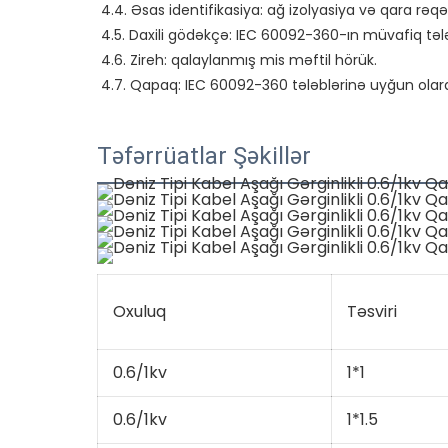
4.4. Əsas identifikasiya: ağ izolyasiya və qara rəqə
4.5. Daxili gödəkçə: IEC 60092-360-ın müvafiq tələ
4.6. Zireh: qalaylanmış mis məftil hörük.

Təfərrüatlar Şəkillər
Oxuluq
Təsviri
0.6/1kv
1*1
0.6/1kv
1*1.5